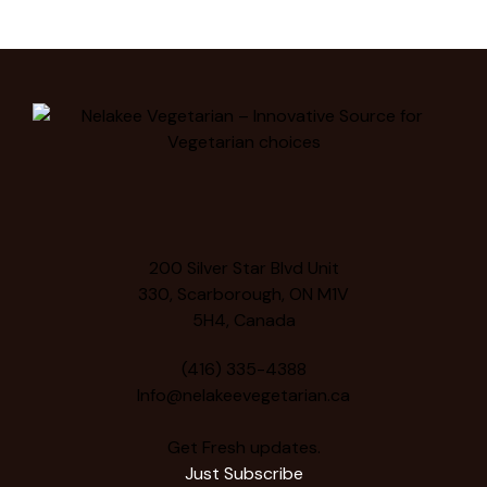
200 Silver Star Blvd Unit
330, Scarborough, ON M1V
5H4, Canada
(416) 335-4388
Info@nelakeevegetarian.ca
Get Fresh updates.
Just Subscribe